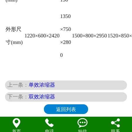
1350
外形尺
×750
1220×600×2420
1500×800×2950
1520×850×
寸(mm)
×280
0
上一条：
单效浓缩器
下一条：
双效浓缩器
返回列表




首页
电话
短信
联系