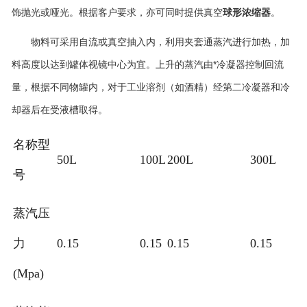
饰抛光或哑光。根据客户要求，亦可同时提供真空
球形浓缩器
。
物料可采用自流或真空抽入内，利用夹套通蒸汽进行加热，加
料高度以达到罐体视镜中心为宜。上升的蒸汽由*冷凝器控制回流
量，根据不同物罐内，对于工业溶剂（如酒精）经第二冷凝器和冷
却器后在受液槽取得。
名称型
50L
100L
200L
300L
号
蒸汽压
力
0.15
0.15
0.15
0.15
(Mpa)